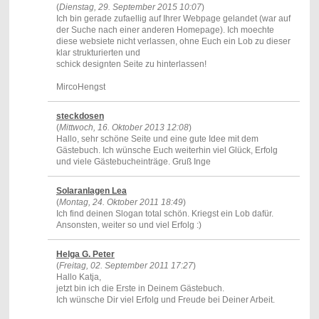
(
Dienstag, 29. September 2015 10:07
)
Ich bin gerade zufaellig auf Ihrer Webpage gelandet (war auf
der Suche nach einer anderen Homepage). Ich moechte
diese websiete nicht verlassen, ohne Euch ein Lob zu dieser
klar strukturierten und
schick designten Seite zu hinterlassen!
MircoHengst
steckdosen
(
Mittwoch, 16. Oktober 2013 12:08
)
Hallo, sehr schöne Seite und eine gute Idee mit dem
Gästebuch. Ich wünsche Euch weiterhin viel Glück, Erfolg
und viele Gästebucheinträge. Gruß Inge
Solaranlagen Lea
(
Montag, 24. Oktober 2011 18:49
)
Ich find deinen Slogan total schön. Kriegst ein Lob dafür.
Ansonsten, weiter so und viel Erfolg :)
Helga G. Peter
(
Freitag, 02. September 2011 17:27
)
Hallo Katja,
jetzt bin ich die Erste in Deinem Gästebuch.
Ich wünsche Dir viel Erfolg und Freude bei Deiner Arbeit.